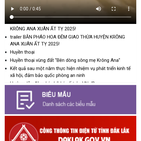
Mừng xuân
trailer LỄ HỘI ĐUA THUYỀN NAM TRUYỀN THÔNG HUYỆN
KRÔNG ANA XUÂN ẤT TỴ 2025!
trailer BẮN PHÁO HOA ĐÊM GIAO THỪA HUYỆN KRÔNG
ANA XUÂN ẤT TỴ 2025!
Huyền thoại
Huyền thoại vùng đất "Bên dòng sông mẹ Krông Ana"
Kết quả sau một năm thực hiện nhiệm vụ phát triển kinh tế
xã hội, đảm bảo quốc phòng an ninh
Hướng dẫn đăng ký chữ ký số trên VNeID
PHÓNG SỰ THCS LÊ VĂN TÁM
UBKT Huyện ủy Krông Ana 75 năm ngày thành lập ngành
Kiểm tra Đảng
PHÓNG SỰ XÃ EA NA SAU 11 NĂM XÂY DỰNG NÔNG THÔN
MỚI
Kết quả sau 3 năm thực hiện Kế hoạch số 103 của UBND
huyện Krông Ana
PHÓNG SỰ 20 NĂM CÔNG TÁC KẾT NGHĨA