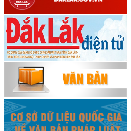
PHÓNG SỰ ĐẠI HỘI DÂN TỘC THIỂU SỐ SỬA LẦN 4
PHÓNG SỰ 43 NĂM THÀNH LẬP HUYỆN
Quy hoạch vùng huyện Krông Ana, tỉnh Đắk Lắk đến năm
2030, tầm nhìn đến năm 2050
Chiều Krông Ana Em Hát
Thông điệp truyền hình nCoV
Đua thuyền truyền thống Krông Ana - Đắk Lắk
Đua thuyền truyền thống Krông Ana
KRÔNG ANA YÊU THƯƠNG
Xã Krông Ana lấy sự hài lòng của người dân làm thước đo
trong cải cách hành chính
HƯƠNG CÀ PHÊ SẮC TÂY NGUYÊN Giai 1 FB
ĐĂK LĂK NƠI TÔI LỚN LÊN GIAI 2 TIKTOK
HÀNH TRÌNH TUYỆT ĐẸP CỦA HẠT CÀ PHÊ 2025
CÀ PHÊ ĐIỂM TỰA CỦA NHỮNG GIẤC MƠ Giai dac biet
CLIP GIỚI THIỆU LỄ HỘI CÀ PHÊ BUÔN MA THUỘT LẦN THỨ
9 NĂM 2025