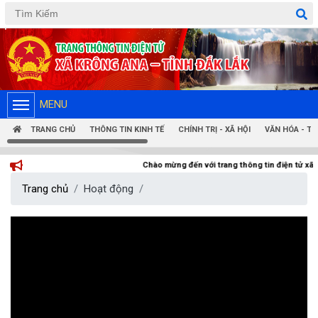
Tiếng Việt
Tiếng Anh
MENU
TRANG CHỦ
THÔNG TIN KINH TẾ
CHÍNH TRỊ - XÃ HỘI
VĂN HÓA - T
Chào mừng đến với trang thông tin điện tử xã Krông Ana
Trang chủ
Hoạt động