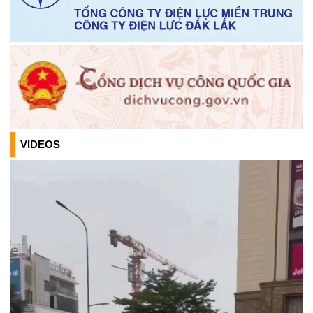
chính công xã Krông Ana
(05/01/2026)
Thông báo về việc bán thanh lý tài sản bị hư hỏng, hết khấu
hao không sử dụng được theo hình thức bán chỉ định
(26/12/2025)
TB Về việc cho phép chuyển mục đích sử dụng đất đối với
ông Nguyễn Đức Kiên, CCCD số: 066079000593 và bà
VIDEOS
Nguyễn Thị Thanh, CCCD số: 042183002976
(17/11/2025)
Niêm yết công khai về việc mất Giấy chứng nhận quyền sử
dụng đất, đối với ông Nguyễn Văn Viên (đại diện ông Nguyễn
Văn Hùng), địa chỉ thường trú tại: Thôn 3 Quảng Điền, xã
Krông Ana, tỉnh Đắk Lắk
(11/11/2025)
TB Về việc cho phép chuyển mục đích sử dụng đất đối với