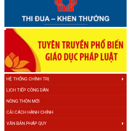
PHÓNG SỰ ĐẠI HỘI DÂN TỘC THIỂU SỐ SỬA LẦN 4
PHÓNG SỰ 43 NĂM THÀNH LẬP HUYỆN
Quy hoạch vùng huyện Krông Ana, tỉnh Đắk Lắk đến năm
2030, tầm nhìn đến năm 2050
Chiều Krông Ana Em Hát
Thông điệp truyền hình nCoV
Đua thuyền truyền thống Krông Ana - Đắk Lắk
Đua thuyền truyền thống Krông Ana
KRÔNG ANA YÊU THƯƠNG
HỆ THỐNG CHÍNH TRỊ
LỊCH TIẾP CÔNG DÂN
NÔNG THÔN MỚI
CẢI CÁCH HÀNH CHÍNH
VĂN BẢN PHÁP QUY