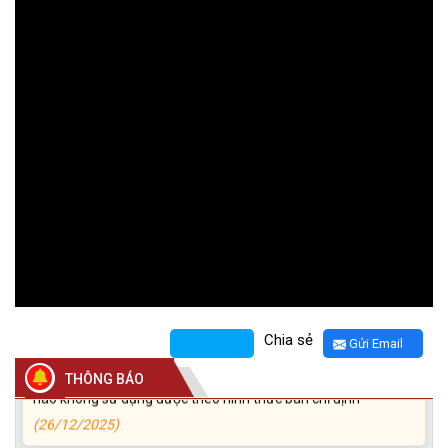
Thông báo về việc niêm yết danh sách chính thức những
người ứng cử đại biểu Quốc hội khóa XVI và đại biểu Hội
đồng nhân dân các cấp, nhiệm kỳ 2026-2031
(26/02/2026)
Thông báo chuyển trụ sở làm việc Trung tâm phục vụ hành
chính công xã Krông Ana
(05/01/2026)
Chia sẻ
Gửi Email
Thông báo về việc bán thanh lý tài sản bị hư hỏng, hết khấu
hao không sử dụng được theo hình thức bán chỉ định
THÔNG BÁO
(26/12/2025)