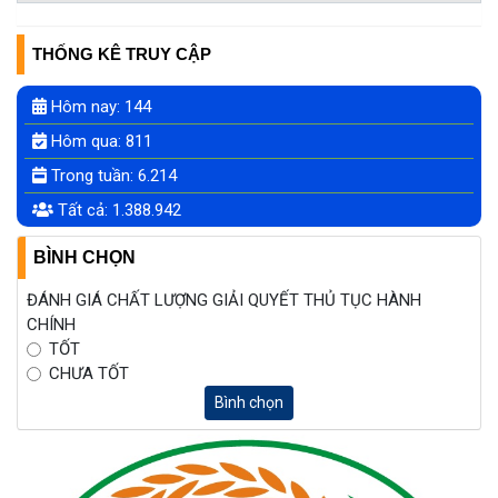
THỐNG KÊ TRUY CẬP
Hôm nay:
144
Hôm qua:
811
Trong tuần:
6.214
Tất cả:
1.388.942
BÌNH CHỌN
ĐÁNH GIÁ CHẤT LƯỢNG GIẢI QUYẾT THỦ TỤC HÀNH
CHÍNH
TỐT
CHƯA TỐT
Bình chọn