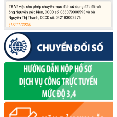
TB Về việc cho phép chuyển mục đích sử dụng đất đối với
ông Nguyễn Đức Kiên, CCCD số: 066079000593 và bà
Nguyễn Thị Thanh, CCCD số: 042183002976
(17/11/2025)
Niêm yết công khai về việc mất Giấy chứng nhận quyền sử
dụng đất, đối với ông Nguyễn Văn Viên (đại diện ông Nguyễn
Văn Hùng), địa chỉ thường trú tại: Thôn 3 Quảng Điền, xã
Krông Ana, tỉnh Đắk Lắk
(11/11/2025)
TB Về việc cho phép chuyển mục đích sử dụng đất đối với
ông Hoàng Nhất, CCCD số: 046066000890 và bà Đặng Thị
Quý, CCCD số: 046172001077
(04/11/2025)
QĐ về công khai Dự toán ngân sách
(21/10/2025)