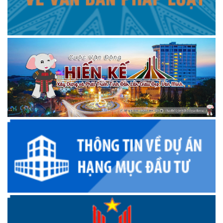
Mừng xuân
trailer LỄ HỘI ĐUA THUYỀN NAM TRUYỀN THÔNG HUYỆN
KRÔNG ANA XUÂN ẤT TỴ 2025!
trailer BẮN PHÁO HOA ĐÊM GIAO THỪA HUYỆN KRÔNG
ANA XUÂN ẤT TỴ 2025!
Huyền thoại
Huyền thoại vùng đất "Bên dòng sông mẹ Krông Ana"
Kết quả sau một năm thực hiện nhiệm vụ phát triển kinh tế
xã hội, đảm bảo quốc phòng an ninh
Hướng dẫn đăng ký chữ ký số trên VNeID
PHÓNG SỰ THCS LÊ VĂN TÁM
UBKT Huyện ủy Krông Ana 75 năm ngày thành lập ngành
Kiểm tra Đảng
PHÓNG SỰ XÃ EA NA SAU 11 NĂM XÂY DỰNG NÔNG THÔN
MỚI
Kết quả sau 3 năm thực hiện Kế hoạch số 103 của UBND
huyện Krông Ana
PHÓNG SỰ 20 NĂM CÔNG TÁC KẾT NGHĨA