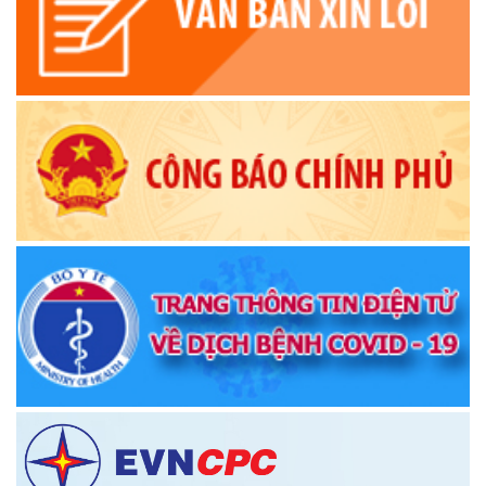
Thông báo về việc đổi tên thôn, buôn, tổ dân phố trên địa
bàn xã Krông Ana, tỉnh Đắk Lắk
(17/10/2025)
Thông báo Quy chế làm việc của Thường trực HĐND, các
Ban HĐND,Tổ HĐND xã
(15/10/2025)
Quyết định về việc thu hồi và hủy bỏ quyết định tuyển dụng
viên chức vào làm việc trong các đơn vị sự nghiệp công lập
trực thuộc UBND huyện Krông Ana năm 2023
(17/06/2025)
Thông báo về việc niêm yết danh sách chính thức những
người ứng cử đại biểu Quốc hội khóa XVI và đại biểu Hội
đồng nhân dân các cấp, nhiệm kỳ 2026-2031
(26/02/2026)
Thông báo chuyển trụ sở làm việc Trung tâm phục vụ hành