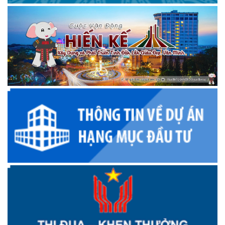
trailer BẮN PHÁO HOA ĐÊM GIAO THỪA HUYỆN KRÔNG
ANA XUÂN ẤT TỴ 2025!
Huyền thoại
Huyền thoại vùng đất "Bên dòng sông mẹ Krông Ana"
Kết quả sau một năm thực hiện nhiệm vụ phát triển kinh tế
xã hội, đảm bảo quốc phòng an ninh
Hướng dẫn đăng ký chữ ký số trên VNeID
PHÓNG SỰ THCS LÊ VĂN TÁM
UBKT Huyện ủy Krông Ana 75 năm ngày thành lập ngành
Kiểm tra Đảng
PHÓNG SỰ XÃ EA NA SAU 11 NĂM XÂY DỰNG NÔNG THÔN
MỚI
Kết quả sau 3 năm thực hiện Kế hoạch số 103 của UBND
huyện Krông Ana
PHÓNG SỰ 20 NĂM CÔNG TÁC KẾT NGHĨA
PHÓNG SỰ ĐẠI HỘI DÂN TỘC THIỂU SỐ SỬA LẦN 4
PHÓNG SỰ 43 NĂM THÀNH LẬP HUYỆN
Quy hoạch vùng huyện Krông Ana, tỉnh Đắk Lắk đến năm