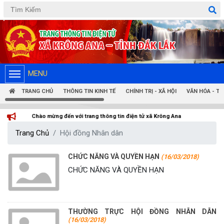
Tiếng Việt
Tiếng Anh
MENU
TRANG CHỦ
THÔNG TIN KINH TẾ
CHÍNH TRỊ - XÃ HỘI
VĂN HÓA - T
 trang thông tin điện tử xã Krông Ana
Trang Chủ
Hội đồng Nhân dân
CHỨC NĂNG VÀ QUYỀN HẠN
(16/03/2018)
CHỨC NĂNG VÀ QUYỀN HẠN
THƯỜNG TRỰC HỘI ĐỒNG NHÂN DÂN
(16/03/2018)