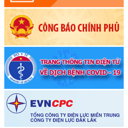
Thông báo Quy chế làm việc của Thường trực HĐND, các
Ban HĐND,Tổ HĐND xã
(15/10/2025)
Quyết định về việc thu hồi và hủy bỏ quyết định tuyển dụng
viên chức vào làm việc trong các đơn vị sự nghiệp công lập
trực thuộc UBND huyện Krông Ana năm 2023
(17/06/2025)
Thông báo về việc niêm yết danh sách chính thức những
người ứng cử đại biểu Quốc hội khóa XVI và đại biểu Hội
đồng nhân dân các cấp, nhiệm kỳ 2026-2031
(26/02/2026)
Thông báo chuyển trụ sở làm việc Trung tâm phục vụ hành
chính công xã Krông Ana
(05/01/2026)