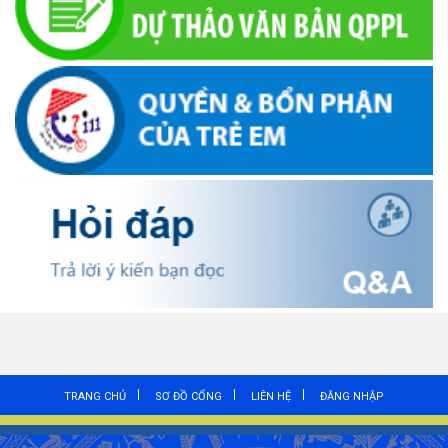
TRANG CHỦ
SƠ ĐỒ CỔNG
LIÊN HỆ
ĐĂNG NHẬP