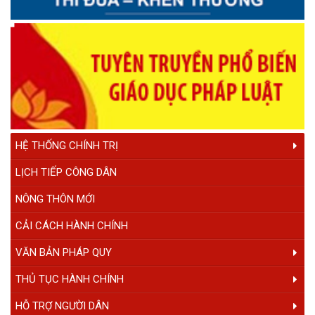
2030, tầm nhìn đến năm 2050
Chiều Krông Ana Em Hát
Thông điệp truyền hình nCoV
Đua thuyền truyền thống Krông Ana - Đắk Lắk
Đua thuyền truyền thống Krông Ana
KRÔNG ANA YÊU THƯƠNG
HỆ THỐNG CHÍNH TRỊ
LỊCH TIẾP CÔNG DÂN
NÔNG THÔN MỚI
CẢI CÁCH HÀNH CHÍNH
VĂN BẢN PHÁP QUY
THỦ TỤC HÀNH CHÍNH
HỖ TRỢ NGƯỜI DÂN