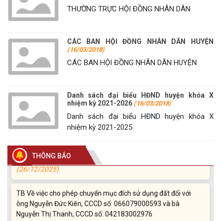
THƯỜNG TRỰC HỘI ĐỒNG NHÂN DÂN
Thông báo về việc niêm yết danh sách chính thức những
người ứng cử đại biểu Quốc hội khóa XVI và đại biểu Hội
CÁC BAN HỘI ĐỒNG NHÂN DÂN HUYỆN
(16/03/2018)
đồng nhân dân các cấp, nhiệm kỳ 2026-2031
CÁC BAN HỘI ĐỒNG NHÂN DÂN HUYỆN
(26/02/2026)
Thông báo chuyển trụ sở làm việc Trung tâm phục vụ hành
Danh sách đại biểu HĐND huyện khóa X
chính công xã Krông Ana
nhiệm kỳ 2021-2026
(16/03/2018)
(05/01/2026)
Danh sách đại biểu HĐND huyện khóa X
nhiệm kỳ 2021-2025
Thông báo về việc bán thanh lý tài sản bị hư hỏng, hết khấu
hao không sử dụng được theo hình thức bán chỉ định
THÔNG BÁO
(26/12/2025)
TB Về việc cho phép chuyển mục đích sử dụng đất đối với
ông Nguyễn Đức Kiên, CCCD số: 066079000593 và bà
Nguyễn Thị Thanh, CCCD số: 042183002976
(17/11/2025)