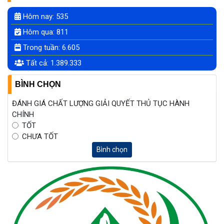
Hôm nay:
535
Hôm qua:
811
Trong tuần:
6.605
Tất cả:
1.389.333
BÌNH CHỌN
ĐÁNH GIÁ CHẤT LƯỢNG GIẢI QUYẾT THỦ TỤC HÀNH
CHÍNH
TỐT
CHƯA TỐT
Bình chọn