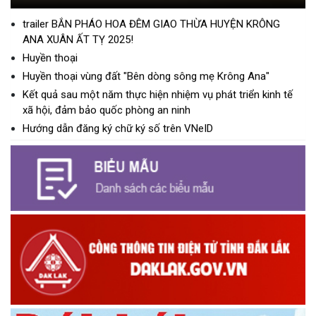
trailer BẮN PHÁO HOA ĐÊM GIAO THỪA HUYỆN KRÔNG
ANA XUÂN ẤT TỴ 2025!
Huyền thoại
Huyền thoại vùng đất "Bên dòng sông mẹ Krông Ana"
Kết quả sau một năm thực hiện nhiệm vụ phát triển kinh tế
xã hội, đảm bảo quốc phòng an ninh
Hướng dẫn đăng ký chữ ký số trên VNeID
PHÓNG SỰ THCS LÊ VĂN TÁM
UBKT Huyện ủy Krông Ana 75 năm ngày thành lập ngành
Kiểm tra Đảng
PHÓNG SỰ XÃ EA NA SAU 11 NĂM XÂY DỰNG NÔNG THÔN
MỚI
Kết quả sau 3 năm thực hiện Kế hoạch số 103 của UBND
huyện Krông Ana
PHÓNG SỰ 20 NĂM CÔNG TÁC KẾT NGHĨA
PHÓNG SỰ ĐẠI HỘI DÂN TỘC THIỂU SỐ SỬA LẦN 4
PHÓNG SỰ 43 NĂM THÀNH LẬP HUYỆN
Quy hoạch vùng huyện Krông Ana, tỉnh Đắk Lắk đến năm