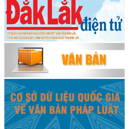
2030, tầm nhìn đến năm 2050
Chiều Krông Ana Em Hát
Thông điệp truyền hình nCoV
Đua thuyền truyền thống Krông Ana - Đắk Lắk
Đua thuyền truyền thống Krông Ana
KRÔNG ANA YÊU THƯƠNG
Xã Krông Ana lấy sự hài lòng của người dân làm thước đo
trong cải cách hành chính
HƯƠNG CÀ PHÊ SẮC TÂY NGUYÊN Giai 1 FB
ĐĂK LĂK NƠI TÔI LỚN LÊN GIAI 2 TIKTOK
HÀNH TRÌNH TUYỆT ĐẸP CỦA HẠT CÀ PHÊ 2025
CÀ PHÊ ĐIỂM TỰA CỦA NHỮNG GIẤC MƠ Giai dac biet
CLIP GIỚI THIỆU LỄ HỘI CÀ PHÊ BUÔN MA THUỘT LẦN THỨ
9 NĂM 2025
Mừng xuân
trailer LỄ HỘI ĐUA THUYỀN NAM TRUYỀN THÔNG HUYỆN
KRÔNG ANA XUÂN ẤT TỴ 2025!