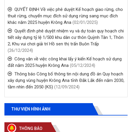
QUYẾT ĐỊNH Về việc phê duyệt Kế hoạch giao rừng, cho
thuê rừng, chuyển mục đích sử dụng rừng sang mục đích
khác năm 2025 huyện Krông Ana
(02/01/2025)
Quyết định phê duyệt nhiệm vụ và dự toán quy hoạch chi
tiết xây dựng tỷ lệ 1/500 khu dân cư thôn Quỳnh Tân 1; Thôn
2; Khu vui chơi giải trí Hồ sen thị trấn Buôn Trấp
(26/12/2024)
Thông báo về việc niêm yết danh sách chính thức những
người ứng cử đại biểu Quốc hội khóa XVI và đại biểu Hội
Công văn về việc công khai lấy ý kiến Kế hoạch sử dụng
đồng nhân dân các cấp, nhiệm kỳ 2026-2031
đất năm 2025 huyện Krông Ana
(05/12/2024)
(26/02/2026)
Thông báo Công bố thông tin nội dung đồ án Quy hoạch
xây dựng vùng huyện Krông Ana tỉnh Đắk Lắk đến năm 2030,
Thông báo chuyển trụ sở làm việc Trung tâm phục vụ hành
tầm nhìn đến 2050 (KS)
(12/09/2024)
chính công xã Krông Ana
(05/01/2026)
THƯ VIỆN HÌNH ẢNH
Thông báo về việc bán thanh lý tài sản bị hư hỏng, hết khấu
hao không sử dụng được theo hình thức bán chỉ định
(26/12/2025)
THÔNG BÁO