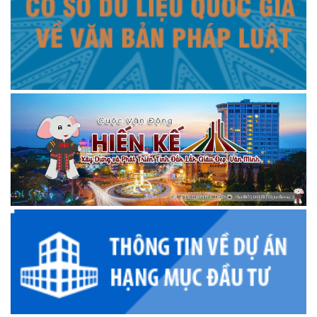
9 NĂM 2025
Mừng xuân
trailer LỄ HỘI ĐUA THUYỀN NAM TRUYỀN THÔNG HUYỆN
KRÔNG ANA XUÂN ẤT TỴ 2025!
trailer BẮN PHÁO HOA ĐÊM GIAO THỪA HUYỆN KRÔNG
ANA XUÂN ẤT TỴ 2025!
Huyền thoại
Huyền thoại vùng đất "Bên dòng sông mẹ Krông Ana"
Kết quả sau một năm thực hiện nhiệm vụ phát triển kinh tế
xã hội, đảm bảo quốc phòng an ninh
Hướng dẫn đăng ký chữ ký số trên VNeID
PHÓNG SỰ THCS LÊ VĂN TÁM
UBKT Huyện ủy Krông Ana 75 năm ngày thành lập ngành
Kiểm tra Đảng
PHÓNG SỰ XÃ EA NA SAU 11 NĂM XÂY DỰNG NÔNG THÔN
MỚI
Kết quả sau 3 năm thực hiện Kế hoạch số 103 của UBND
huyện Krông Ana