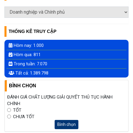
THỐNG KÊ TRUY CẬP
Hôm nay:
1.000
Hôm qua:
811
Trong tuần:
7.070
Tất cả:
1.389.798
BÌNH CHỌN
ĐÁNH GIÁ CHẤT LƯỢNG GIẢI QUYẾT THỦ TỤC HÀNH
CHÍNH
TỐT
CHƯA TỐT
Bình chọn