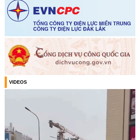
Thông báo chuyển trụ sở làm việc Trung tâm phục vụ hành
chính công xã Krông Ana
(05/01/2026)
Thông báo về việc bán thanh lý tài sản bị hư hỏng, hết khấu
hao không sử dụng được theo hình thức bán chỉ định
(26/12/2025)
TB Về việc cho phép chuyển mục đích sử dụng đất đối với
ông Nguyễn Đức Kiên, CCCD số: 066079000593 và bà
Nguyễn Thị Thanh, CCCD số: 042183002976
VIDEOS
(17/11/2025)
Niêm yết công khai về việc mất Giấy chứng nhận quyền sử
dụng đất, đối với ông Nguyễn Văn Viên (đại diện ông Nguyễn
Văn Hùng), địa chỉ thường trú tại: Thôn 3 Quảng Điền, xã
Krông Ana, tỉnh Đắk Lắk
(11/11/2025)