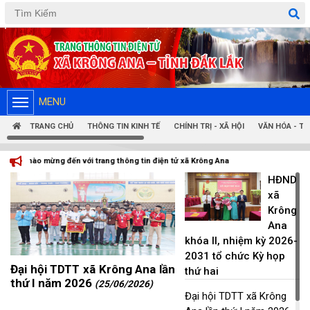
Tiếng Việt
Tiếng Anh
MENU
TRANG CHỦ
THÔNG TIN KINH TẾ
CHÍNH TRỊ - XÃ HỘI
VĂN HÓA - T
n điện tử xã Krông Ana
HĐND
xã
Krông
Ana
khóa II, nhiệm kỳ 2026-
2031 tổ chức Kỳ họp
Đại hội TDTT xã Krông Ana lần
thứ hai
thứ I năm 2026
(25/06/2026)
Đại hội TDTT xã Krông