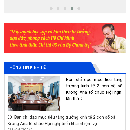
nhất, nhiệm kỳ 2026 -
2031
(20/06/2026)
Lễ ra quân hưởng ứng
phong trào “Toàn dân
chung tay bảo vệ môi
trường, vì một Việt Nam
xanh - sạch - đẹp”
(06/06/2026)
THÔNG TIN KINH TẾ
Ban chỉ đạo mục tiêu tăng
trưởng kinh tế 2 con số xã
Krông Ana tổ chức Hội nghị
lần thứ 2
Ban chỉ đạo mục tiêu tăng trưởng kinh tế 2 con số xã
Krông Ana tổ chức Hội nghị triển khai nhiệm vụ
(21/04/2026)