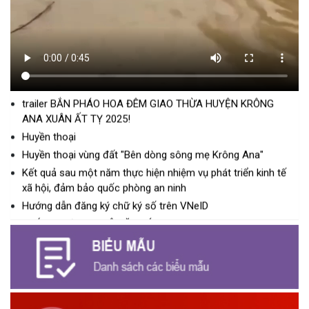
CLIP GIỚI THIỆU LỄ HỘI CÀ PHÊ BUÔN MA THUỘT LẦN THỨ
(17/06/2025)
9 NĂM 2025
Mừng xuân
trailer LỄ HỘI ĐUA THUYỀN NAM TRUYỀN THÔNG HUYỆN
KRÔNG ANA XUÂN ẤT TỴ 2025!
trailer BẮN PHÁO HOA ĐÊM GIAO THỪA HUYỆN KRÔNG
ANA XUÂN ẤT TỴ 2025!
Huyền thoại
Huyền thoại vùng đất "Bên dòng sông mẹ Krông Ana"
Kết quả sau một năm thực hiện nhiệm vụ phát triển kinh tế
xã hội, đảm bảo quốc phòng an ninh
Hướng dẫn đăng ký chữ ký số trên VNeID
PHÓNG SỰ THCS LÊ VĂN TÁM
UBKT Huyện ủy Krông Ana 75 năm ngày thành lập ngành
Kiểm tra Đảng
PHÓNG SỰ XÃ EA NA SAU 11 NĂM XÂY DỰNG NÔNG THÔN
MỚI
Kết quả sau 3 năm thực hiện Kế hoạch số 103 của UBND
huyện Krông Ana