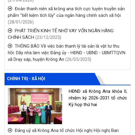
Đoàn thanh niên xã krông ana tích cực tuyên truyền sản
phẩm “tiết kiệm tích lũy” của ngân hàng chính sách xã hội
(28/01/2026)
PHÁT TRIỂN KINH TẾ NHỜ VAY VỐN NGÂN HÀNG
CHÍNH SÁCH
(23/12/2025)
THÔNG BÁO Về việc bán thanh lý tài sản là vật tư thu
hồi: Dãy nhà làm việc Đảng ủy - HĐND - UBND - UBMTTQVN
xã Dray sáp, huyện Krông An
(26/05/2025)
CHÍNH TRỊ - XÃ HỘI
HĐND xã Krông Ana khóa II,
nhiệm kỳ 2026-2031 tổ chức
Kỳ họp thứ hai
Đảng uỷ xã Krông Ana tổ chức Hội nghị Hội nghị Ban