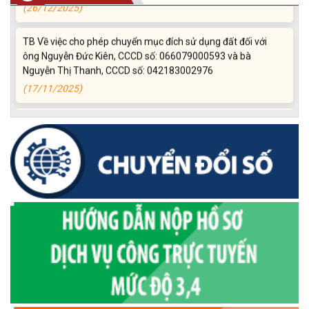
TB Về việc cho phép chuyển mục đích sử dụng đất đối với
ông Nguyễn Đức Kiên, CCCD số: 066079000593 và bà
Nguyễn Thị Thanh, CCCD số: 042183002976
(17/11/2025)
Niêm yết công khai về việc mất Giấy chứng nhận quyền sử
dụng đất, đối với ông Nguyễn Văn Viên (đại diện ông Nguyễn
Văn Hùng), địa chỉ thường trú tại: Thôn 3 Quảng Điền, xã
Krông Ana, tỉnh Đắk Lắk
(11/11/2025)
TB Về việc cho phép chuyển mục đích sử dụng đất đối với
ông Hoàng Nhất, CCCD số: 046066000890 và bà Đặng Thị
Quý, CCCD số: 046172001077
(04/11/2025)
QĐ về công khai Dự toán ngân sách
(21/10/2025)