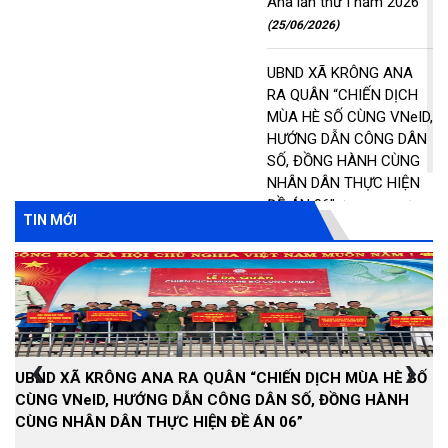
Ana lần thứ I năm 2026
(25/06/2026)
UBND XÃ KRÔNG ANA
RA QUÂN “CHIẾN DỊCH
MÙA HÈ SỐ CÙNG VNeID,
HƯỚNG DẪN CÔNG DÂN
SỐ, ĐỒNG HÀNH CÙNG
NHÂN DÂN THỰC HIỆN
ĐỀ ÁN 06”
(25/06/2026)
TIN MỚI
Đảng uỷ xã Krông Ana tổ
chức Hội nghị Hội nghị
Ban chấp hành đảng bộ
xã lần thứ năm, nhiệm kỳ
2025-2030
(24/06/2026)
‹
›
UBND XÃ KRÔNG ANA RA QUÂN “CHIẾN DỊCH MÙA HÈ SỐ
Đ
Hội Cựu Công an nhân
CÙNG VNeID, HƯỚNG DẪN CÔNG DÂN SỐ, ĐỒNG HÀNH
h
dân xã Krông Ana tổ
CÙNG NHÂN DÂN THỰC HIỆN ĐỀ ÁN 06”
chức Đại hội lần thứ