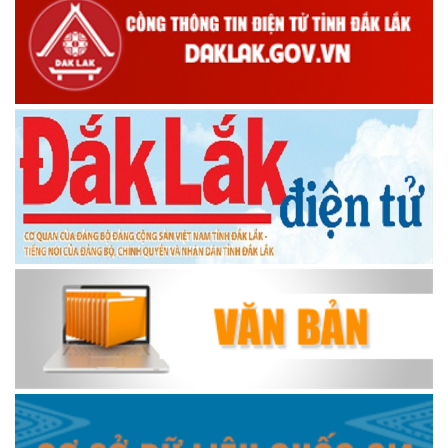
PHÓNG SỰ 20 NĂM CÔNG TÁC KẾT NGHĨA
PHÓNG SỰ ĐẠI HỘI DÂN TỘC THIỂU SỐ SỬA LẦN 4
PHÓNG SỰ 43 NĂM THÀNH LẬP HUYỆN
Quy hoạch vùng huyện Krông Ana, tỉnh Đắk Lắk đến năm
2030, tầm nhìn đến năm 2050
Chiều Krông Ana Em Hát
Thông điệp truyền hình nCoV
Đua thuyền truyền thống Krông Ana - Đắk Lắk
Đua thuyền truyền thống Krông Ana
KRÔNG ANA YÊU THƯƠNG
Xã Krông Ana lấy sự hài lòng của người dân làm thước đo
trong cải cách hành chính
HƯƠNG CÀ PHÊ SẮC TÂY NGUYÊN Giai 1 FB
ĐĂK LĂK NƠI TÔI LỚN LÊN GIAI 2 TIKTOK
HÀNH TRÌNH TUYỆT ĐẸP CỦA HẠT CÀ PHÊ 2025
CÀ PHÊ ĐIỂM TỰA CỦA NHỮNG GIẤC MƠ Giai dac biet
CLIP GIỚI THIỆU LỄ HỘI CÀ PHÊ BUÔN MA THUỘT LẦN THỨ