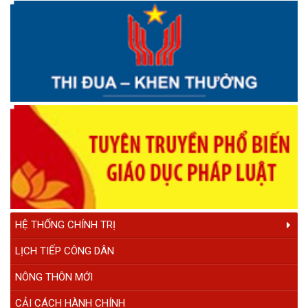
PHÓNG SỰ 20 NĂM CÔNG TÁC KẾT NGHĨA
PHÓNG SỰ ĐẠI HỘI DÂN TỘC THIỂU SỐ SỬA LẦN 4
PHÓNG SỰ 43 NĂM THÀNH LẬP HUYỆN
Quy hoạch vùng huyện Krông Ana, tỉnh Đắk Lắk đến năm
2030, tầm nhìn đến năm 2050
Chiều Krông Ana Em Hát
Thông điệp truyền hình nCoV
Đua thuyền truyền thống Krông Ana - Đắk Lắk
Đua thuyền truyền thống Krông Ana
KRÔNG ANA YÊU THƯƠNG
HỆ THỐNG CHÍNH TRỊ
LỊCH TIẾP CÔNG DÂN
NÔNG THÔN MỚI
CẢI CÁCH HÀNH CHÍNH