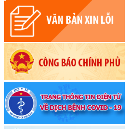
Thông báo về việc đổi tên thôn, buôn, tổ dân phố trên địa
bàn xã Krông Ana, tỉnh Đắk Lắk
(17/10/2025)
Thông báo Quy chế làm việc của Thường trực HĐND, các
Ban HĐND,Tổ HĐND xã
(15/10/2025)
Quyết định về việc thu hồi và hủy bỏ quyết định tuyển dụng
viên chức vào làm việc trong các đơn vị sự nghiệp công lập
trực thuộc UBND huyện Krông Ana năm 2023
(17/06/2025)
Thông báo về việc niêm yết danh sách chính thức những
người ứng cử đại biểu Quốc hội khóa XVI và đại biểu Hội
đồng nhân dân các cấp, nhiệm kỳ 2026-2031
(26/02/2026)