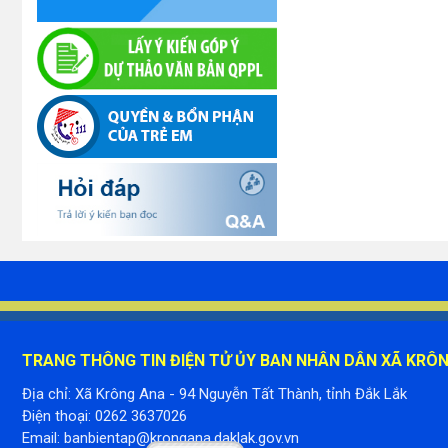
TRANG THÔNG TIN ĐIỆN TỬ ỦY BAN NHÂN DÂN XÃ KRÔ
Địa chỉ: Xã Krông Ana - 94 Nguyễn Tất Thành, tỉnh Đắk Lắk
Điện thoại: 0262 3637026
Email: banbientap@krongana.daklak.gov.vn