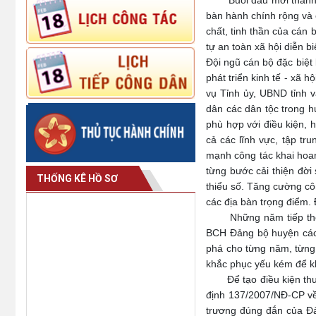
Buổi đầu mới thành lập
bàn hành chính rộng và 
chất, tinh thần của cán b
tự an toàn xã hội diễn b
Đội ngũ cán bộ đặc biệt
phát triển kinh tế - xã
vụ Tỉnh ủy, UBND tỉnh 
dân các dân tộc trong h
phù hợp với điều kiện, 
cả các lĩnh vực, tập tr
mạnh công tác khai hoan
từng bước cải thiện đời
THỐNG KÊ HỒ SƠ
thiểu số. Tăng cường côn
các địa bàn trọng điểm.
Những năm tiếp theo, t
BCH Đảng bộ huyện các 
phá cho từng năm, từng 
khắc phục yếu kém để kh
Để tạo điều kiện thuận 
định 137/2007/NĐ-CP về
trương đúng đắn của Đ