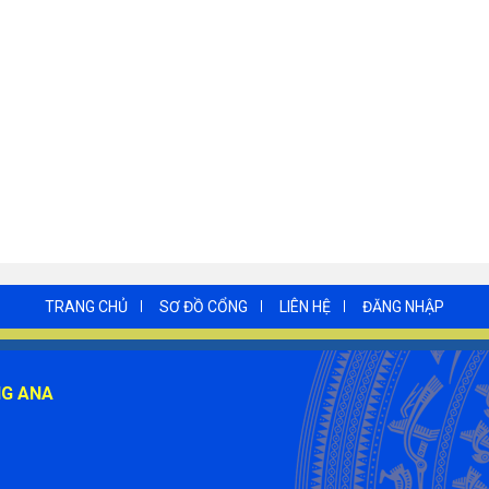
TRANG CHỦ
SƠ ĐỒ CỔNG
LIÊN HỆ
ĐĂNG NHẬP
NG ANA