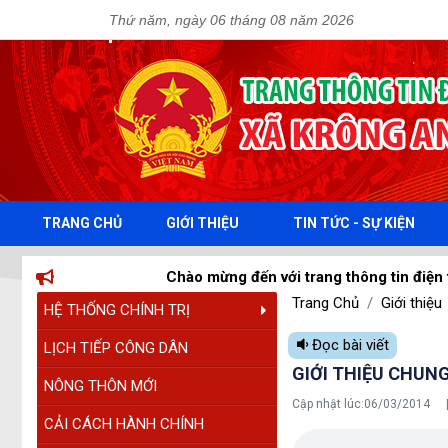
Thứ năm, ngày 06 tháng 08 năm 2026
TRANG CHỦ
GIỚI THIỆU
TIN TỨC - SỰ KIỆN
Chào mừng đến với trang thông tin điện tử xã Krôn
Trang Chủ
Giới thiệu
HỆ THỐNG CHÍNH TRỊ
Đọc bài viết
LỊCH TIẾP CÔNG DÂN
GIỚI THIỆU CHUN
NÔNG THÔN MỚI
Cập nhật lúc:
06/03/2014
CẢI CÁCH HÀNH CHÍNH