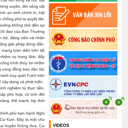
ủa đời sống xã hội, địa
của Thường trực HĐND, các
ường xuyên, đời sống vật
Ban HĐND,Tổ HĐND xã
nh an ninh chính trị, trật
 chống phá ta quyết liệt.
(15/10/2025)
h hưởng không nhỏ đến sự
, chỉ đạo của Ban Thường
Quyết định về việc thu hồi và
n bộ, đảng viên và nhân
hủy bỏ quyết định tuyển dụng
hững giải pháp đúng đắn,
viên chức vào làm việc trong
 mạng toàn diện trên tất
các đơn vị sự nghiệp công lập
 nhiệm vụ trọng tâm; đẩy
trực thuộc UBND huyện Krông
công trình thủy lợi nhằm
Ana năm 2023
ng vùng đồng bào dân tộc
(17/06/2025)
hành truy quét Fulrô trên
 xây dựng và phát triển.
Thông báo về việc niêm yết
nh nghiệm từ thực tiễn,
danh sách chính thức những
áp phù hợp, có tính đột
người ứng cử đại biểu Quốc hội
năng, thế mạnh, kịp thời
khóa XVI và đại biểu Hội đồng
nhân dân các cấp, nhiệm kỳ
 Chính phủ ban hành Nghị
2026-2031
Cư Kuin. Đây là một chủ
(26/02/2026)
VIDEOS
ai huyện Krông Ana, Cư