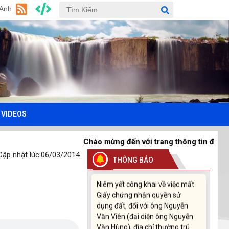
Thông báo về việc bán thanh lý
 Anh
tài sản bị hư hỏng, hết khấu
hao không sử dụng được theo
hình thức bán chỉ định
(26/12/2025)
TB Về việc cho phép chuyển
mục đích sử dụng đất đối với
ông Nguyễn Đức Kiên, CCCD số:
066079000593 và bà Nguyễn
VIDEOS
Thị Thanh, CCCD số:
042183002976
(17/11/2025)
Chào mừng đến với trang thông tin điện tử xã Krôn
Cập nhật lúc:
06/03/2014
THÔNG BÁO
Niêm yết công khai về việc mất
Giấy chứng nhận quyền sử
dụng đất, đối với ông Nguyễn
Văn Viên (đại diện ông Nguyễn
Văn Hùng), địa chỉ thường trú
tại: Thôn 3 Quảng Điền, xã
Krông Ana, tỉnh Đắk Lắk