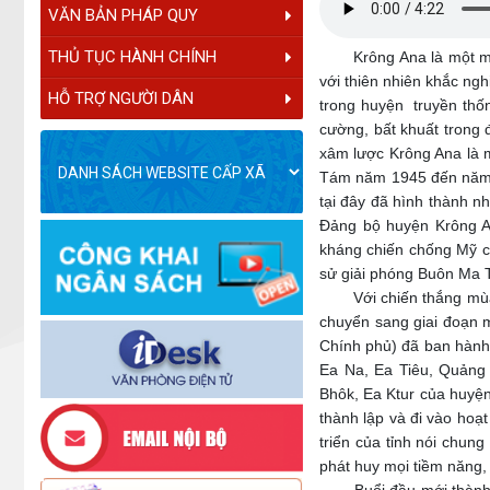
VĂN BẢN PHÁP QUY
THỦ TỤC HÀNH CHÍNH
Krông Ana là một mảnh 
với thiên nhiên khắc ngh
HỖ TRỢ NGƯỜI DÂN
trong huyện truyền thố
cường, bất khuất trong 
xâm lược Krông Ana là 
Tám năm 1945 đến năm 1
tại đây đã hình thành 
Đảng bộ huyện Krông An
kháng chiến chống Mỹ c
sử giải phóng Buôn Ma 
Với chiến thắng mùa x
chuyển sang giai đoạn 
Chính phủ) đã ban hành 
Ea Na, Ea Tiêu, Quảng
Bhôk, Ea Ktur của huyện
thành lập và đi vào hoạ
triển của tỉnh nói chun
phát huy mọi tiềm năng,