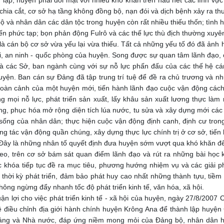
, huyện phải đối mặt với nhiều khó khăn trên hầu hết các lĩnh vực c
chia cắt, cơ sở hạ tầng không đồng bộ, nạn đói và dịch bệnh xảy ra th
ộ và nhân dân các dân tộc trong huyện còn rất nhiều thiếu thốn; tình hì
iến phức tạp; bọn phản động Fulrô và các thế lực thù địch thường xuyên
 là cán bộ cơ sở vừa yếu lại vừa thiếu. Tất cả những yếu tố đó đã ản
 hội, an ninh - quốc phòng của huyện. Song được sự quan tâm lãnh đạo
và các Sở, ban ngành cùng với sự nỗ lực phấn đấu của các thế hệ cá
uyện. Ban cán sự Đảng đã tập trung trí tuệ để đề ra chủ trương và n
hoàn cảnh của một huyện mới, tiến hành lãnh đạo cuộc vận động cách
ung mọi nỗ lực, phát triển sản xuất, lấy khâu sản xuất lương thực làm
g, phục hóa mở rộng diện tích lúa nước, tu sửa và xây dựng mới các 
 sống của nhân dân; thực hiện cuộc vận động định canh, định cư tro
g tác vận động quần chúng, xây dựng thực lực chính trị ở cơ sở, tiến 
 Đây là những nhân tố quyết định đưa huyện sớm vượt qua khó khăn để
rên cơ sở bám sát quan điểm lãnh đạo và rút ra những bài học ki
khóa tiếp tục đề ra mục tiêu, phương hướng nhiệm vụ và các giải ph
thời kỳ phát triển, đảm bảo phát huy cao nhất những thành tựu, tiềm 
ông ngừng đẩy nhanh tốc độ phát triển kinh tế, văn hóa, xã hội.
lợi cho việc phát triển kinh tế - xã hội của huyện, ngày 27/8/2007
 điều chỉnh địa giới hành chính huyện Krông Ana để thành lập huyện 
ảng và Nhà nước, đáp ứng niềm mong mỏi của Đảng bộ, nhân dân h