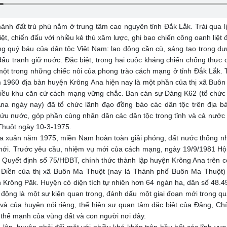
đất trù phú nằm ở trung tâm cao nguyên tỉnh Đắk Lắk. Trải qua lịc
iệt, chiến đấu với nhiều kẻ thù xâm lược, ghi bao chiến công oanh liệ
ng quý báu của dân tộc Việt Nam: lao động cần cù, sáng tạo trong dự
đấu tranh giữ nước. Đặc biệt, trong hai cuộc kháng chiến chống thự
một trong những chiếc nôi của phong trào cách mạng ở tỉnh Đắk Lắk.
960 địa bàn huyện Krông Ana hiện nay là một phần của thị xã Buôn
nhiều khu căn cứ cách mạng vững chắc. Ban cán sự Đảng K62 (tổ chức
a ngày nay) đã tổ chức lãnh đạo đồng bào các dân tộc trên địa b
ứu nước, góp phần cùng nhân dân các dân tộc trong tỉnh và cả nước l
Thuột ngày 10-3-1975.
uân năm 1975, miền Nam hoàn toàn giải phóng, đất nước thống nh
mới. Trước yêu cầu, nhiệm vụ mới của cách mạng, ngày 19/9/1981 Hội
Quyết định số 75/HĐBT, chính thức thành lập huyện Krông Ana trên c
 Điền của thị xã Buôn Ma Thuột (nay là Thành phố Buôn Ma Thuột) 
 Krông Păk. Huyện có diện tích tự nhiên hơn 64 ngàn ha, dân số 48.4
t động là một sự kiện quan trọng, đánh dấu một giai đoạn mới trong qu
g và của huyện nói riêng, thể hiện sự quan tâm đặc biệt của Đảng, Ch
 thế mạnh của vùng đất và con người nơi đây.