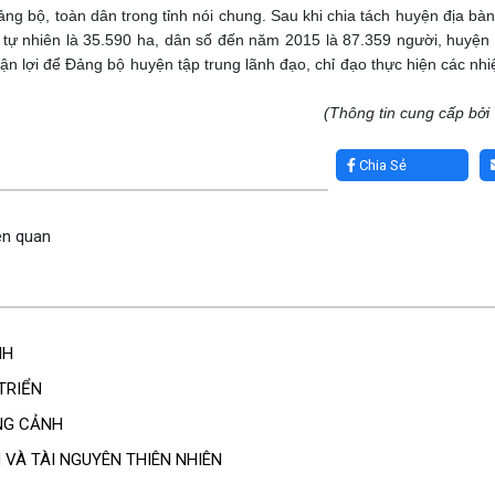
Đảng bộ, toàn dân trong tỉnh nói chung. Sau khi chia tách huyện địa b
ích tự nhiên là 35.590 ha, dân số đến năm 2015 là 87.359 người, huyện
uận lợi để Đảng bộ huyện tập trung lãnh đạo, chỉ đạo thực hiện các nhiệ
(Thông tin cung cấp bở
Chia Sẻ
iên quan
NH
TRIỂN
NG CẢNH
N VÀ TÀI NGUYÊN THIÊN NHIÊN