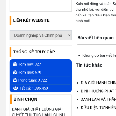
Kuin nói riêng và toàn 
thu nhỏ lại, với diện t
cấp xã, tạo điều kiện th
LIÊN KẾT WEBSITE
hình mới.
Lấy link copy
Bài viết liên quan
THỐNG KÊ TRUY CẬP
Không có bài viết l
Hôm nay:
327
Tin tức khác
Hôm qua:
670
Trong tuần:
3.722
ĐỊA GIỚI HÀNH CHÍ
Tất cả:
1.386.450
ĐỊNH HƯỚNG PHÁT 
DANH LAM VÀ THẮ
BÌNH CHỌN
ĐIỀU KIỆN TỰ NHIÊ
ĐÁNH GIÁ CHẤT LƯỢNG GIẢI
QUYẾT THỦ TỤC HÀNH CHÍNH