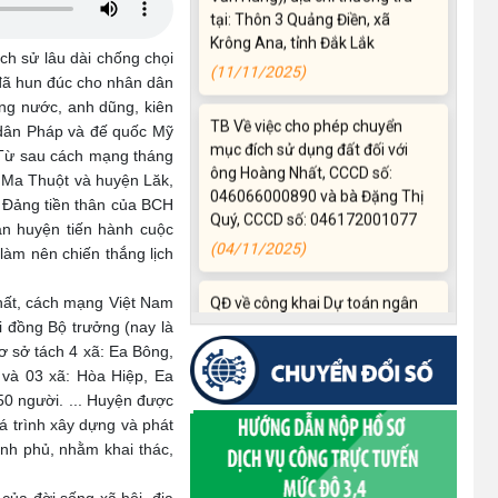
(11/11/2025)
h sử lâu dài chống chọi
t đã hun đúc cho nhân dân
TB Về việc cho phép chuyển
mục đích sử dụng đất đối với
ng nước, anh dũng, kiên
ông Hoàng Nhất, CCCD số:
c dân Pháp và đế quốc Mỹ
046066000890 và bà Đặng Thị
 Từ sau cách mạng tháng
Quý, CCCD số: 046172001077
 Ma Thuột và huyện Lăk,
 Đảng tiền thân của BCH
(04/11/2025)
àn huyện tiến hành cuộc
àm nên chiến thắng lịch
QĐ về công khai Dự toán ngân
sách
ất, cách mạng Việt Nam
(21/10/2025)
 đồng Bộ trưởng (nay là
ơ sở tách 4 xã: Ea Bông,
Thông báo về việc đổi tên thôn,
và 03 xã: Hòa Hiệp, Ea
buôn, tổ dân phố trên địa bàn
50 người. ... Huyện được
xã Krông Ana, tỉnh Đắk Lắk
á trình xây dựng và phát
(17/10/2025)
ính phủ, nhằm khai thác,
Thông báo Quy chế làm việc