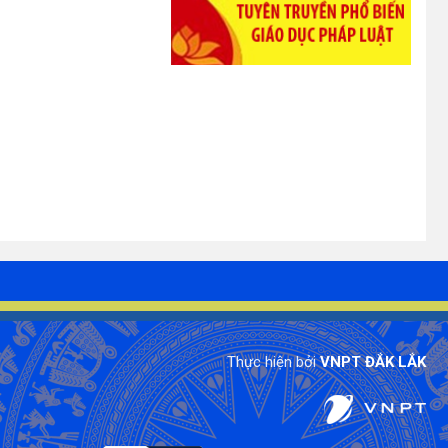
Đua thuyền truyền thống Krông
Ana - Đắk Lắk
Đua thuyền truyền thống Krông
Ana
KRÔNG ANA YÊU THƯƠNG
Xã Krông Ana lấy sự hài lòng của
người dân làm thước đo trong
cải cách hành chính
HƯƠNG CÀ PHÊ SẮC TÂY
NGUYÊN Giai 1 FB
ĐĂK LĂK NƠI TÔI LỚN LÊN GIAI
2 TIKTOK
HÀNH TRÌNH TUYỆT ĐẸP CỦA
HẠT CÀ PHÊ 2025
Thực hiện bởi
VNPT ĐẮK LẮK
CÀ PHÊ ĐIỂM TỰA CỦA NHỮNG
GIẤC MƠ Giai dac biet
CLIP GIỚI THIỆU LỄ HỘI CÀ PHÊ