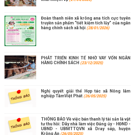
Đoàn thanh niên xã krông ana tích cực tuyên
truyền sản phẩm “tiết kiệm tích lũy” của ngân
hàng chính sách xã hội
(28/01/2026)
PHÁT TRIỂN KINH TẾ NHỜ VAY VỐN NGÂN
HÀNG CHÍNH SÁCH
(23/12/2025)
Nghị quyết giải thể Hợp tác xã Nông lâm
nghiệp TâmViệt Phát
(26/05/2025)
THÔNG BÁO Về việc bán thanh lý tài sản là vật
tư thu hồi: Dãy nhà làm việc Đảng ủy - HĐND -
UBND - UBMTTQVN xã Dray sáp, huyện
Krông An
(26/05/2025)