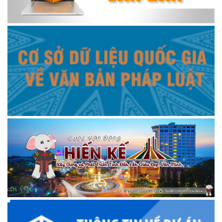
HƯƠNG CÀ PHÊ SẮC TÂY NGUYÊN Giai 1 FB
ĐĂK LĂK NƠI TÔI LỚN LÊN GIAI 2 TIKTOK
HÀNH TRÌNH TUYỆT ĐẸP CỦA HẠT CÀ PHÊ 2025
CÀ PHÊ ĐIỂM TỰA CỦA NHỮNG GIẤC MƠ Giai dac biet
CLIP GIỚI THIỆU LỄ HỘI CÀ PHÊ BUÔN MA THUỘT LẦN THỨ
9 NĂM 2025
Mừng xuân
trailer LỄ HỘI ĐUA THUYỀN NAM TRUYỀN THÔNG HUYỆN
KRÔNG ANA XUÂN ẤT TỴ 2025!
trailer BẮN PHÁO HOA ĐÊM GIAO THỪA HUYỆN KRÔNG
ANA XUÂN ẤT TỴ 2025!
Huyền thoại
Huyền thoại vùng đất "Bên dòng sông mẹ Krông Ana"
Kết quả sau một năm thực hiện nhiệm vụ phát triển kinh tế
xã hội, đảm bảo quốc phòng an ninh
Hướng dẫn đăng ký chữ ký số trên VNeID
PHÓNG SỰ THCS LÊ VĂN TÁM
UBKT Huyện ủy Krông Ana 75 năm ngày thành lập ngành