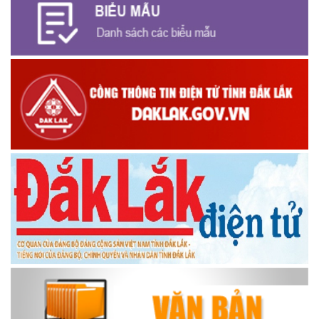
Kiểm tra Đảng
PHÓNG SỰ XÃ EA NA SAU 11 NĂM XÂY DỰNG NÔNG THÔN
MỚI
Kết quả sau 3 năm thực hiện Kế hoạch số 103 của UBND
huyện Krông Ana
PHÓNG SỰ 20 NĂM CÔNG TÁC KẾT NGHĨA
PHÓNG SỰ ĐẠI HỘI DÂN TỘC THIỂU SỐ SỬA LẦN 4
PHÓNG SỰ 43 NĂM THÀNH LẬP HUYỆN
Quy hoạch vùng huyện Krông Ana, tỉnh Đắk Lắk đến năm
2030, tầm nhìn đến năm 2050
Chiều Krông Ana Em Hát
Thông điệp truyền hình nCoV
Đua thuyền truyền thống Krông Ana - Đắk Lắk
Đua thuyền truyền thống Krông Ana
KRÔNG ANA YÊU THƯƠNG
Xã Krông Ana lấy sự hài lòng của người dân làm thước đo
trong cải cách hành chính