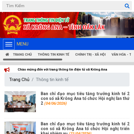
Tiếng Việt
Tiếng Anh
MENU
TRANG CHỦ
THÔNG TIN KINH TẾ
CHÍNH TRỊ - XÃ HỘI
VĂN HÓA - T
g thông tin điện tử xã Krông Ana
Trang Chủ
Thông tin kinh tế
Ban chỉ đạo mục tiêu tăng trưởng kinh tế 2
con số xã Krông Ana tổ chức Hội nghị lần thứ
2
(04/06/2026)
Ban chỉ đạo mục tiêu tăng trưởng kinh tế 2
con số xã Krông Ana tổ chức Hội nghị triển
khai nhiệm vụ
(21/04/2026)