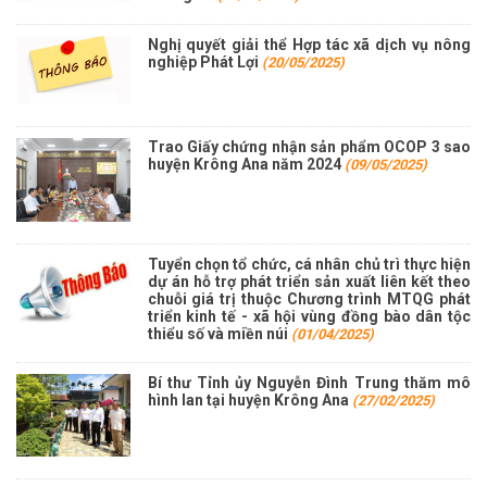
Nghị quyết giải thể Hợp tác xã dịch vụ nông
nghiệp Phát Lợi
(20/05/2025)
Trao Giấy chứng nhận sản phẩm OCOP 3 sao
huyện Krông Ana năm 2024
(09/05/2025)
Tuyển chọn tổ chức, cá nhân chủ trì thực hiện
dự án hỗ trợ phát triển sản xuất liên kết theo
chuỗi giá trị thuộc Chương trình MTQG phát
Thông báo về việc niêm yết danh sách chính thức những
triển kinh tế - xã hội vùng đồng bào dân tộc
người ứng cử đại biểu Quốc hội khóa XVI và đại biểu Hội
thiểu số và miền núi
(01/04/2025)
đồng nhân dân các cấp, nhiệm kỳ 2026-2031
Bí thư Tỉnh ủy Nguyễn Đình Trung thăm mô
(26/02/2026)
hình lan tại huyện Krông Ana
(27/02/2025)
Thông báo chuyển trụ sở làm việc Trung tâm phục vụ hành
chính công xã Krông Ana