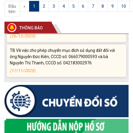
(05/01/2026)
(current)
Đầu
«
1
2
3
4
5
6
7
8
9
10
tiên
Thông báo về việc bán thanh lý tài sản bị hư hỏng, hết khấu
hao không sử dụng được theo hình thức bán chỉ định
THÔNG BÁO
(26/12/2025)
TB Về việc cho phép chuyển mục đích sử dụng đất đối với
ông Nguyễn Đức Kiên, CCCD số: 066079000593 và bà
Nguyễn Thị Thanh, CCCD số: 042183002976
(17/11/2025)
Niêm yết công khai về việc mất Giấy chứng nhận quyền sử
dụng đất, đối với ông Nguyễn Văn Viên (đại diện ông Nguyễn
Văn Hùng), địa chỉ thường trú tại: Thôn 3 Quảng Điền, xã
Krông Ana, tỉnh Đắk Lắk
(11/11/2025)
TB Về việc cho phép chuyển mục đích sử dụng đất đối với
ông Hoàng Nhất, CCCD số: 046066000890 và bà Đặng Thị
Quý, CCCD số: 046172001077