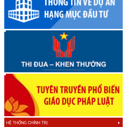
Kiểm tra Đảng
PHÓNG SỰ XÃ EA NA SAU 11 NĂM XÂY DỰNG NÔNG THÔN
MỚI
Kết quả sau 3 năm thực hiện Kế hoạch số 103 của UBND
huyện Krông Ana
PHÓNG SỰ 20 NĂM CÔNG TÁC KẾT NGHĨA
PHÓNG SỰ ĐẠI HỘI DÂN TỘC THIỂU SỐ SỬA LẦN 4
PHÓNG SỰ 43 NĂM THÀNH LẬP HUYỆN
Quy hoạch vùng huyện Krông Ana, tỉnh Đắk Lắk đến năm
2030, tầm nhìn đến năm 2050
Chiều Krông Ana Em Hát
Thông điệp truyền hình nCoV
Đua thuyền truyền thống Krông Ana - Đắk Lắk
Đua thuyền truyền thống Krông Ana
KRÔNG ANA YÊU THƯƠNG
HỆ THỐNG CHÍNH TRỊ