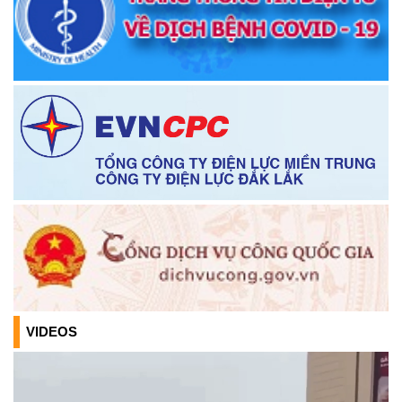
Thông báo về việc niêm yết danh sách chính thức những
người ứng cử đại biểu Quốc hội khóa XVI và đại biểu Hội
đồng nhân dân các cấp, nhiệm kỳ 2026-2031
(26/02/2026)
Thông báo chuyển trụ sở làm việc Trung tâm phục vụ hành
chính công xã Krông Ana
(05/01/2026)
Thông báo về việc bán thanh lý tài sản bị hư hỏng, hết khấu
hao không sử dụng được theo hình thức bán chỉ định
(26/12/2025)
TB Về việc cho phép chuyển mục đích sử dụng đất đối với
ông Nguyễn Đức Kiên, CCCD số: 066079000593 và bà
Nguyễn Thị Thanh, CCCD số: 042183002976
VIDEOS
(17/11/2025)
Niêm yết công khai về việc mất Giấy chứng nhận quyền sử