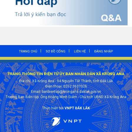
TRANG CHỦ
SƠ ĐỒ CỔNG
LIÊN HỆ
ĐĂNG NHẬP
TRANG THÔNG TIN ĐIỆN TỬ ỦY BAN NHÂN DÂN XÃ KRÔNG ANA
Địa chỉ: Xã Krông Ana - 94 Nguyễn Tất Thành, tỉnh Đắk Lắk
Điện thoại: 0262 3637026
Email: banbientap@krongana.daklak.gov.vn
Trưởng Ban Biên tập: Ông Hoàng Minh Giám - Chủ tịch UBND Xã Krông Ana
Thực hiện bởi
VNPT ĐẮK LẮK