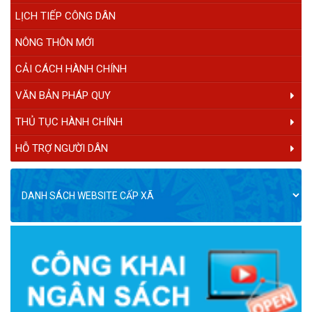
LỊCH TIẾP CÔNG DÂN
NÔNG THÔN MỚI
CẢI CÁCH HÀNH CHÍNH
VĂN BẢN PHÁP QUY
THỦ TỤC HÀNH CHÍNH
HỖ TRỢ NGƯỜI DÂN