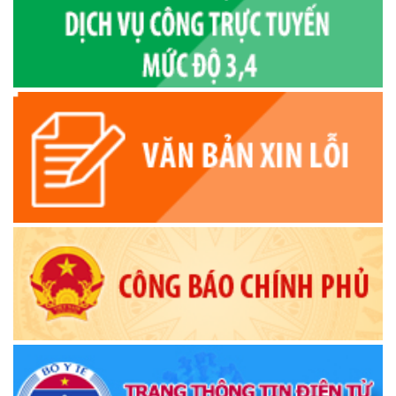
(04/11/2025)
QĐ về công khai Dự toán ngân sách
(21/10/2025)
Thông báo về việc đổi tên thôn, buôn, tổ dân phố trên địa
bàn xã Krông Ana, tỉnh Đắk Lắk
(17/10/2025)
Thông báo Quy chế làm việc của Thường trực HĐND, các
Ban HĐND,Tổ HĐND xã
(15/10/2025)
Quyết định về việc thu hồi và hủy bỏ quyết định tuyển dụng
viên chức vào làm việc trong các đơn vị sự nghiệp công lập
trực thuộc UBND huyện Krông Ana năm 2023
(17/06/2025)