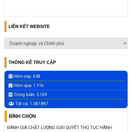
LIÊN KẾT WEBSITE
THỐNG KÊ TRUY CẬP
Hôm nay:
658
Hôm qua:
1.116
Trong tuần:
5.169
Tất cả:
1.387.897
BÌNH CHỌN
ĐÁNH GIÁ CHẤT LƯỢNG GIẢI QUYẾT THỦ TỤC HÀNH